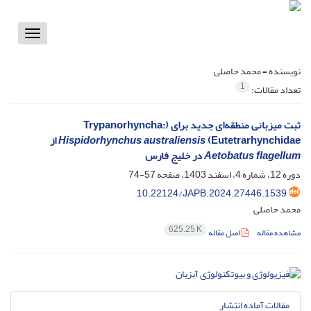
Toggle
vigation
نویسنده =
محمد حاصلی
1
تعداد مقالات:
ثبت میزبانی منطقه‌ای جدید برای (Trypanorhyncha:
Eutetrarhynchidae)
Hispidorhynchus australiensis
از
Aetobatus flagellum
در خلیج فارس
دوره 12، شماره 4، اسفند 1403، صفحه
57-74
10.22124/JAPB.2024.27446.1539
محمد حاصلی
625.25 K
مشاهده مقاله
اصل مقاله
مقالات آماده انتشار