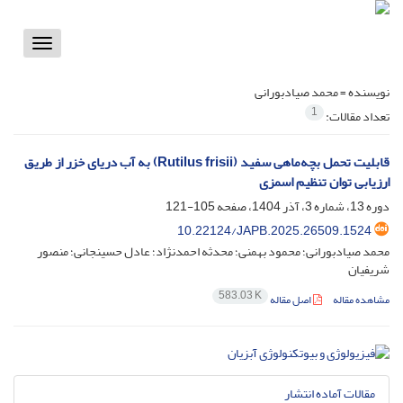
Toggle
vigation
نویسنده =
محمد صیادبورانی
1
تعداد مقالات:
قابلیت تحمل بچه‌ماهی سفید (Rutilus frisii) به آب دریای خزر از طریق
ارزیابی توان تنظیم اسمزی
دوره 13، شماره 3، آذر 1404، صفحه
105-121
10.22124/JAPB.2025.26509.1524
محمد صیادبورانی؛ محمود بهمنی؛ محدثه احمدنژاد؛ عادل حسینجانی؛ منصور
شریفیان
583.03 K
مشاهده مقاله
اصل مقاله
مقالات آماده انتشار