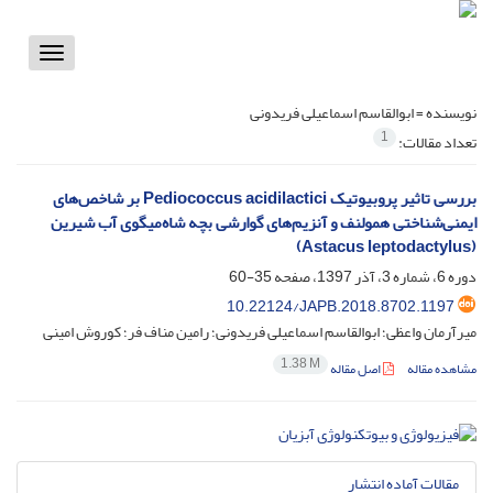
Toggle
vigation
نویسنده =
ابوالقاسم اسماعیلی فریدونی
1
تعداد مقالات:
بررسی تاثیر پروبیوتیک Pediococcus acidilactici بر شاخص‌های
ایمنی‌شناختی همولنف و آنزیم‌های گوارشی بچه شاه‌میگوی آب شیرین
(Astacus leptodactylus)
دوره 6، شماره 3، آذر 1397، صفحه
35-60
10.22124/JAPB.2018.8702.1197
میرآرمان واعظی؛ ابوالقاسم اسماعیلی فریدونی؛ رامین مناف فر؛ کوروش امینی
1.38 M
مشاهده مقاله
اصل مقاله
مقالات آماده انتشار