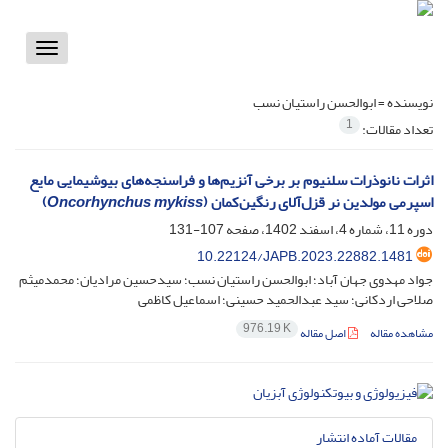
Toggle
vigation
نویسنده =
ابوالحسن راستیان نسب
1
تعداد مقالات:
اثرات نانوذرات سلنیوم بر برخی آنزیم‌ها و فراسنجه‌های بیوشیمایی مایع
اسپرمی مولدین نر قزل‌آلای رنگین‌کمان (
Oncorhynchus mykiss
)
دوره 11، شماره 4، اسفند 1402، صفحه
107-131
10.22124/JAPB.2023.22882.1481
جواد مهدوی جهان آباد؛ ابوالحسن راستیان نسب؛ سیدحسین مرادیان؛ محمدمیثم
صلاحی اردکانی؛ سید عبدالحمید حسینی؛ اسماعیل کاظمی
976.19 K
مشاهده مقاله
اصل مقاله
مقالات آماده انتشار