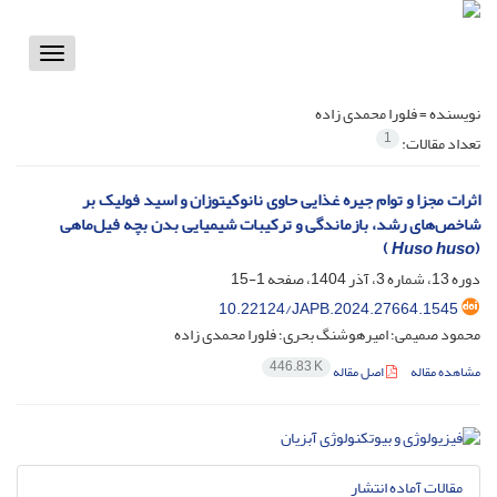
Toggle
vigation
نویسنده =
فلورا محمدی زاده
1
تعداد مقالات:
اثرات مجزا و توام جیره غذایی حاوی نانوکیتوزان و اسید فولیک بر
شاخص‌های رشد، بازماندگی و ترکیبات شیمیایی بدن بچه فیل‌ماهی
)
Huso huso
(
دوره 13، شماره 3، آذر 1404، صفحه
1-15
10.22124/JAPB.2024.27664.1545
محمود صمیمی؛ امیرهوشنگ بحری؛ فلورا محمدی زاده
446.83 K
مشاهده مقاله
اصل مقاله
مقالات آماده انتشار