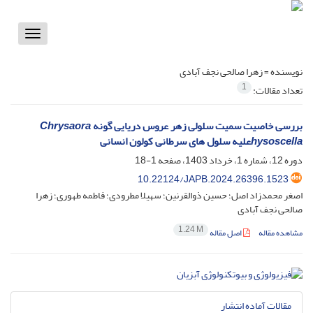
Toggle
vigation
نویسنده =
زهرا صالحی نجف آبادی
1
تعداد مقالات:
بررسی خاصیت سمیت سلولی زهر عروس دریایی گونه
Chrysaora
hysoscella
علیه سلول های سرطانی کولون انسانی
دوره 12، شماره 1، خرداد 1403، صفحه
1-18
10.22124/JAPB.2024.26396.1523
اصغر محمدزاد اصل؛ حسین ذوالقرنین؛ سهیلا مطرودی؛ فاطمه طهوری؛ زهرا
صالحی نجف آبادی
1.24 M
مشاهده مقاله
اصل مقاله
مقالات آماده انتشار