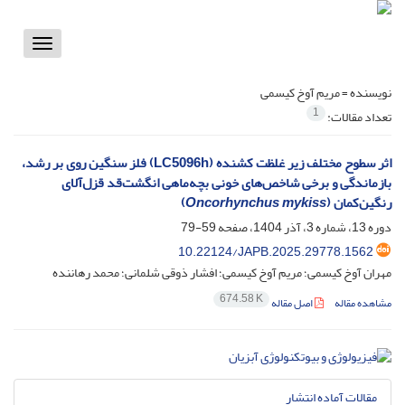
Toggle
vigation
نویسنده =
مریم آوخ کیسمی
1
تعداد مقالات:
اثر سطوح مختلف زیر غلظت کشنده (LC5096h) فلز سنگین روی بر رشد،
بازماندگی و برخی شاخص‌های خونی بچه‌ماهی انگشت‌قد قزل‌آلای
رنگین‌کمان (
Oncorhynchus mykiss
)
دوره 13، شماره 3، آذر 1404، صفحه
59-79
10.22124/JAPB.2025.29778.1562
مهران آوخ کیسمی؛ مریم آوخ کیسمی؛ افشار ذوقی شلمانی؛ محمد رهاننده
674.58 K
مشاهده مقاله
اصل مقاله
مقالات آماده انتشار