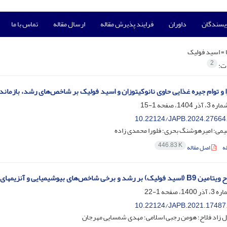
ویسندگان
داوران
فرایند پذیرش مقاله
ارسال مقاله
تماس با ما
 =
اسید فولیک
2
ات:
ا و توام جیره غذایی حاوی نانوکیتوزان و اسید فولیک بر شاخص‌های رشد، بازمان
1-15
10.22124/JAPB.2024.27664
می؛ امیرهوشنگ بحری؛ فلورا محمدی زاده
446.83 K
ه
اصل مقاله
یوشیمیایی و آنزیمهای کبدی سرم بچه تاس‌ماهی سیبری (Acipenser baerii)
1-22
10.22124/JAPB.2021.17487
ل زاد فلاح؛ هومن رجبی اسلامی؛ مهدی شمسایی مهرجان