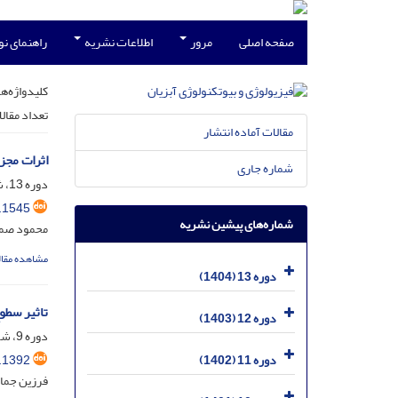
صفحه اصلی
مرور
اطلاعات نشریه
راهنمای ن
کلیدواژه‌ها
تعداد مقال
مقالات آماده انتشار
اثرات مجز
شماره جاری
دوره 13، شماره 3، آذر 1404، صفحه
.1545
شماره‌های پیشین نشریه
محمود صمی
مشاهده مقال
دوره 13 (1404)
تاثیر سطوح ویتامین B9 (اسید فولیک) بر رشد و برخی شاخص‌های ب
دوره 12 (1403)
دوره 9، شماره 3، آذر 1400، صفحه
.1392
دوره 11 (1402)
فرزین جما