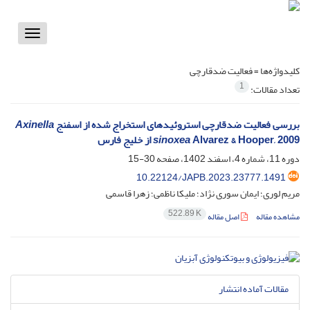
Toggle
vigation
کلیدواژه‌ها =
فعالیت ضدقارچی
1
تعداد مقالات:
بررسی فعالیت ضدقارچی استروئیدهای استخراج شده از اسفنج
Axinella
Alvarez & Hooper, 2009 از خلیج فارس
sinoxea
دوره 11، شماره 4، اسفند 1402، صفحه
30-15
10.22124/JAPB.2023.23777.1491
مریم لوری؛ ایمان سوری نژاد؛ ملیکا ناظمی؛ زهرا قاسمی
522.89 K
مشاهده مقاله
اصل مقاله
مقالات آماده انتشار