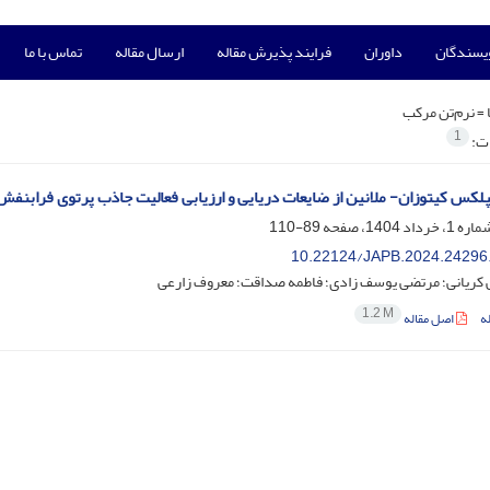
ویسندگان
داوران
فرایند پذیرش مقاله
ارسال مقاله
تماس با ما
 =
نرم‌تن مرکب
1
ات:
کس کیتوزان- ملانین از ضایعات دریایی و ارزیابی فعالیت جاذب پرتوی فرابنفش
89-110
10.22124/JAPB.2024.24296
ی کریانی؛ مرتضی یوسف زادی؛ فاطمه صداقت؛ معروف زارعی
1.2 M
ه
اصل مقاله