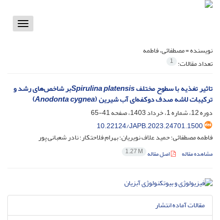
Toggle
vigation
نویسنده =
مصطفائی، فاطمه
1
تعداد مقالات:
تاثیر تغذیه با سطوح مختلف
Spirulina platensis‌
بر شاخص‌های رشد و
ترکیبات لاشه صدف دوکفه‌ای آب شیرین (
Anodonta cygnea
)
دوره 12، شماره 1، خرداد 1403، صفحه
41-65
10.22124/JAPB.2023.24701.1500
فاطمه مصطفائی؛ حمید علاف نویریان؛ بهرام فلاحتکار؛ نادر شعبانی پور
1.27 M
مشاهده مقاله
اصل مقاله
مقالات آماده انتشار