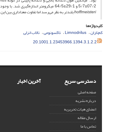
بود. میانگین طول دندانه بالایی و دندانه پایینی در گونه
anus
07/2±5/7 و 29/1±64/5 میکرومتر اندازه‌گیری شد. با وجود ‌این که در مشاهدات ظاهری دندانه بالایی سیتای گونه
hoffmeisteri
بلندتر به نظر می‌رسد اما تفاوت معناداری بین ‌ای
کلیدواژه‌ها
کم‌تاران
Limnodrilus
تاکسونومی
تالاب انزلی
20.1001.1.23453966.1394.3.1.2.2
دسترسی سریع
آخرین اخبار
صفحه اصلی
درباره نشریه
اعضای هیات تحریریه
ارسال مقاله
تماس با ما