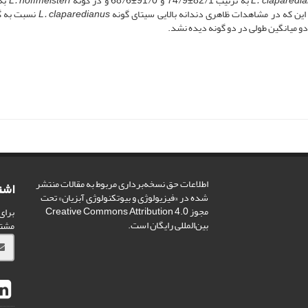
L. claparedi
به ترتیب 82/1±74/9 و 91/0±68/6 و در گونه
L. hoffmeisteri
به
L. claparedianus
نسبت به گ
ن دو میانگین طولی در دو گونه دیده نشد.
اطلاعات حق نسخه‌برداری مربوط به مقالات منتشر
اشت
شده در «فیزیولوژی و بیوتکنولوژی آبزیان» تحت
مجوز Creative Commons Attribution 4.0
برای
بین‌المللی رایگان است.
مشت