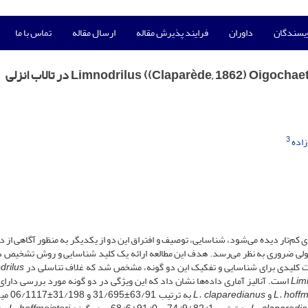
ویسندگان
داوران
فرایند پذیرش مقاله
ارسال مقاله
تماس با ما
3
زاده
های کم‌تار دیده می‌شود، شناسایی، توصیف و افتراق ‌این دو از یکدیگر به منظور آگاهی از 
ولکولی ضروری به نظر می‌رسد. هدف ‌این مطالعه ارائه یک کلید شناسایی و روش تشخیص د
ت کلیدی برای شناسایی و تفکیک ‌این دو گونه، مشخص شد که غلاف تناسلی در
drilus
Lim
است. آنالیز آماری داده‌ها نشان داد که این ویژگی در دو گونه مورد بررسی دارای
L. hoffm
و
L. claparedianus
به ترتیب 63/91