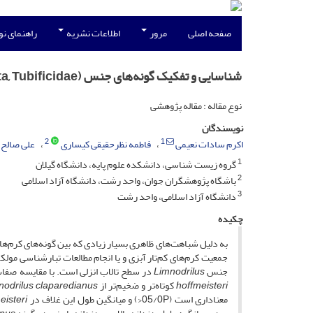
صفحه اصلی
مرور
اطلاعات نشریه
راهنمای ن
شناسایی و تفکیک گونه‌های جنس Limnodrilus ((Claparède, 1862) Oigochaeta, Tubificidae) در تالاب انزلی
نوع مقاله : مقاله پژوهشی
نویسندگان
2
1
اکرم سادات نعیمی
فاطمه نظرحقیقی کیساری
علی صالح 
1
گروه زیست شناسی، دانشکده علوم پایه، دانشگاه گیلان
2
باشگاه پژوهشگران جوان، واحد رشت، دانشگاه آزاد اسلامی
3
دانشگاه آزاد اسلامی، واحد رشت
چکیده
به دلیل شباهت‌‌‌های ظاهری بسیار زیادی که بین‌ گونه‌‌های کرم‌‌
جمعیت کرم‌‌های کم‌تار آبزی و یا انجام مطالعات تبارشناسی م
جنس
Limnodrilus
در سطح تالاب انزلی است. با مقایسه صفا
hoffmeisteri
کوتاه‌تر و ضخیم‌تر از
nodrilus claparedianus
معناداری است (05/0P<) و میانگین طول ‌این غلاف در
eisteri