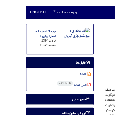
ورود به سامانه
ENGLISH
دوره 3، شماره 1 -
شماره پیاپی 1
خرداد 1394
صفحه
15-28
فایل ها
XML
249.66 K
اصل مقاله
دینامیک
و گونه
هم رسانی
Limno
 تفاوت
±31/695 و 31/198±06/1117 میکرومتر
ارجاع به این مقاله