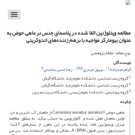
Toggle
vigation
مطالعه ویتلوژنین القا شده در پلاسمای جنس نر ماهی حوض به
عنوان بیومارکر مواجهه با برهم زننده‌های اندوکرینی
نوع مقاله : مقاله پژوهشی
نویسندگان
3
2
1
الهام عبدزاده
بهروز حیدری
رضا حسن ساجدی
1
گروه زیست‌شناسی، دانشکده علوم پایه، دانشگاه گیلان
2
گروه زیست شناسی، دانشکده علوم پایه، دانشگاه گیلان
3
گروه بیوشیمی، دانشکده علوم زیستی، دانشگاه تربیت مدرس
چکیده
ماهی حوض ((
Carassius auratus auratus
از ماهیان آب شیرین و جزء
اولین ماهیان اهلی شده و آکواریومی به حساب می­آید. به منظور مطالعه
میزان ویتلوژنین القاء شده پلاسما در این ماهی، از تیمارهای 17بتا-
استرادیول، بیس فنول A (BPA)، نفتالن و بوتاکلر استفاده شد. بررسی