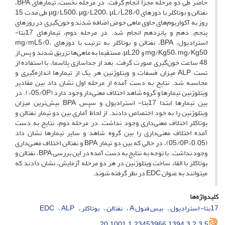
حاضر طی دو مرحله مجزا انجام گرفت. در مرحله نخست، تیمارهای BPA،
نفتالن و بوتاکلر با دوزهای µg/L500، µg/L200، µL/L28/0 طی مدت 15
روز به آکواریوم‌های حاوی ماهی حوض اضافه شدند و خون‌گیری در روزهای
پنجم، دهم و پانزدهم انجام شد. در مرحله دوم، تیمارهای 17بتا-
استرادیول، BPA، نفتالن و بوتاکلر به ترتیب با دوزهای mg/mL5/0،
mg/Kg50، mg/Kg50 و µL20، مستقیما به ماهی‌ها تزریق شدند و پس از
48 ساعت خون‌گیری صورت گرفت. بعد از جداسازی پلاسما، با استفاده از
تست ALP میزان فسفات و ویتلوژنین هر یک از تیمارها اندازه‌گیری و
محاسبه شد. نتایج به دست آمده از مرحله اول نشان داد بین مقادیر
ویتلوژنین تیمارها و گروه شاهد اختلاف معنی‌دار وجود دارد (05/0P<). در
بین تیمارها ابتدا 17بتا- استرادیول و سپس BPA بیش‌ترین میزان
ویتلوژنین را به خود اختصاص دادند. از لحاظ آماری بین دو تیمار نفتالن و
بوتاکلر اختلاف معنی‌داری وجود نداشت. در مرحله دوم، نتایج به دست
آمده اختلاف معنی‌داری را بین گروه شاهد و سایر تیمارها نشان داد
(05/0P<0.05)، در حالی که بین دو تیمار BPA و نفتالن اختلاف معنی‌داری
وجود نداشت. با توجه به نتایج به دست آمده در این بررسی BPA، نفتالن و
بوتاکلر با القاء ساخت ویتلوژنین در هر دو مرحله آزمایش، نشان دادند که
می­توانند به عنوان EDC در نظر گرفته شوند.
کلیدواژه‌ها
17بتا- استرادیول
بیس فنول A
نفتالن
بوتاکلر
ALP
EDC
20.1001.1.23453966.1394.3.2.3.5