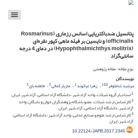
Toggle
vigation
پتانسیل ضدباکتریایی اسانس رزماری (Rosmarinus
officinalis) و نایسین بر فیله ماهی کپور نقره‌ای
(Hypophthalmichthys molitrix) در دمای 4 درجه
سانتی‌گراد
نوع مقاله : مقاله پژوهشی
نویسندگان
3
2
1
1
مهشید شاملوفر
زهرا غیاثوند
مازیار کمالی
فاطمه بای
1
استادیار گروه شیلات، واحد آزادشهر، دانشگاه آزاد اسلامی، آزادشهر، ایران
2
کارشناس ارشد شیلات، عضو باشگاه پژوهشگران جوان و نخبگان، واحد
آزادشهر، دانشگاه آزاد اسلامی، آزادشهر، ایران
3
کارشناس ارشد علوم و صنایع غذایی، واحد آزادشهر، دانشگاه آزاد اسلامی،
آزادشهر، ایران
10.22124/JAPB.2017.2345