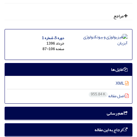
مراجع
دوره 5، شماره 1
خرداد 1396
صفحه
87-106
فایل ها
XML
955.84 K
اصل مقاله
هم رسانی
ارجاع به این مقاله