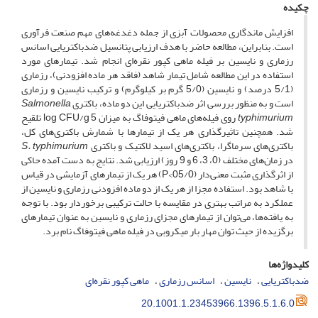
چکیده
افزایش ماندگاری محصولات آبزی از جمله دغدغه‌های مهم صنعت فرآوری
است. بنابراین، مطالعه حاضر با هدف ارزیابی پتانسیل ضدباکتریایی اسانس
رزماری و نایسین بر فیله ماهی کپور نقره‌ای انجام شد. تیمارهای مورد
استفاده در این مطالعه شامل تیمار شاهد (فاقد هر ماده افزودنی)، رزماری
(5/1 درصد) و نایسین (5/0 گرم بر کیلوگرم) و ترکیب نایسین و رزماری
است و به منظور بررسی اثر ضدباکتریایی این دو ماده، باکتری
Salmonella
typhimurium
روی فیله‌های ماهی فیتوفاگ به میزان log CFU/g 5 تلقیح
شد. همچنین تاثیر‌گذاری هر یک از تیمارها با شمارش باکتری‌های کل،
باکتری‌های سرماگرا، باکتری‌های اسید لاکتیک و باکتری
S. typhimurium
در زمان‌های مختلف (0، 3، 6 و 9 روز) ارزیابی شد. نتایج به دست آمده حاکی
از اثرگذاری مثبت معنی‌دار (05/0>P) هر یک از تیمارهای آزمایشی در قیاس
با شاهد بود. استفاده مجزا از هر یک از دو ماده افزودنی رزماری و نایسین از
عملکرد به مراتب بهتری در مقایسه با حالت ترکیبی برخوردار بود. با توجه
به یافته‌ها، می‌توان از تیمارهای مجزای رزماری و نایسین به عنوان تیمارهای
برگزیده از حیث توان مهار بار میکروبی در فیله ماهی فیتوفاگ نام برد.
کلیدواژه‌ها
ضدباکتریایی
نایسین
اسانس رزماری
ماهی کپور نقره‌ای
20.1001.1.23453966.1396.5.1.6.0