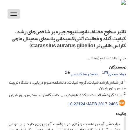
Toggle
vigation
تاثیر سطوح مختلف نانوسلنیوم جیره بر شاخص‌های رشد،
کیفیت گناد و فعالیت آنتی‌اکسیدانی پلاسمای سمینال ماهی
کاراس طلایی نر (Carassius auratus gibelio)
نوع مقاله : مقاله پژوهشی
نویسندگان
2
1
جواد سیدی
محمد رضا کلباسی
1
کارشناس ارشد شیلات، گروه شیلات، دانشکده علوم دریایی، دانشگاه تربیت
مدرس، نور، ایران
2
استاد گروه شیلات، دانشکده علوم دریایی، دانشگاه تربیت مدرس، نور، ایران
10.22124/JAPB.2017.2406
چکیده
تولیدمثل آبزیان اهمیت ویژه‌ای در موفقیت آبزی‌پروری دارد و از عوامل
موثر بر آن کیفیت گامت‌های نر و ماده است. عناصر معدنی یکی از مهم‌ترین