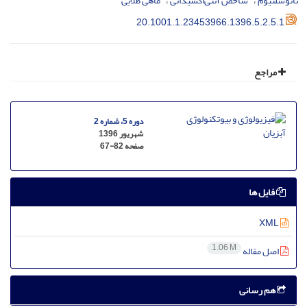
نانوسلنیوم
شاخص آنتی‌اکسیدانی
ماهی طلایی
20.1001.1.23453966.1396.5.2.5.1
مراجع
دوره 5، شماره 2
شهریور 1396
صفحه
67-82
فایل ها
XML
1.06 M
اصل مقاله
هم رسانی