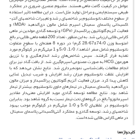
عوامل در کیفیت گامت ماهی هستند. سلنیوم عنصری ضروری در عملکرد
طبیعی سیستم ایمنی و مراحل تولید مثل است. در این مطالعه تاثیر استفاده
از سطوح مختلف نانوسلنیوم بر شاخص­های رشد و تغییرات شاخص­های آنتی­
اکسیدانی پلاسمای سمینال اسپرم شامل مالون دی‌آلدهید (MDA) و
فعالیت آنزیم گلوتاتیون پراکسیداز (GPx) و توسعه گنادی مولدین­ نر ماهی
کاراس طلایی ارزیابی شد. به این منظور، تعداد 200 قطعه ماهی طلایی نر بالغ
(متوسط وزن 74/0±28/67 گرم) در دوره 8 هفته‌ای با سطوح متفاوت
نانوسلنیوم شامل صفر (شاهد)، 1/0، 5/0 و 1 میلی‌گرم در کیلوگرم مورد
تغذیه قرار گرفتند. سپس شاخص‌های رشد اندازه­گیری و با تزریق
هورمون HCG به صورت مصنوعی اسپرم‌گیری شد. از بافت گناد نیز برای
انجام مطالعات بافت‌شناسی نمونه‌برداری شد. نتایج نشان می‌دهد که با
افزایش غلظت نانوسلنیوم میزان رشد افزایش و ضریب تبدیل غذایی
کاهش پیدا کرد. میزان فعالیت آنزیم گلوتاتیون پراکسیداز و میزان مالون
دی‌آلدهید پلاسمای سمینال در تیمار­های حاوی نانوسلنیوم، بیشتر از تیمار
شاهد بود. نتایج مطالعه توسعه گنادی موید افزایش معنی‌دار مقادیر
اسپرماتوزوآ بالغ در گروه‌های تحت تیمار نسبت به گروه شاهد بود. بنابراین
نانوسلنیوم در غلظت­های 5/0 و 1/0 میلی‌گرم در کیلوگرم موجب بهبود
شاخص­های رشد، توسعه گنادی و عملکرد آنتی‌اکسیدانی پلاسمای سمینال
در ماهی کاراس طلایی شده است.
کلیدواژه‌ها