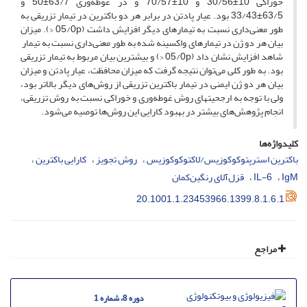
خوراکی 10±30/56 و 10±70/57 و در غوطه‌وری 63/7±50 و
63/5±33/43 بود. عیار پادتن در برابر هر دو باکترین در تیمار تزریقی به
طور معنی‌داری نسبت به تیمارهای دیگر افزایش داشت (05/0p <). میزان
بیان هر دو ژن در تیمارهای واکسینه شده به طور معنی‌داری نسبت به تیمار
شاهد افزایش نشان داد (05/0p <) و بیشترین بیان مربوط به تیمار تزریقی
بود. به طور کلی می‌توان نتیجه گرفت که میزان محافظت، عیار پادتن و میزان
بیان هر دو ژن ایمنی در تیمار باکترین تزریقی از روش‌های دیگر بالاتر بود،
ولی با توجه به ارجحیت­های روش غوطه‌وری و خوراکی نسبت به روش تزریقی،
انجام پژوهش‌های بیشتر در بهبود کارایی این روش‌ها توصیه می‌شود.
کلیدواژه‌ها
باکترین استرپتوکوکوزیس/لاکتوکوکوزیس
روش تجویز
کارایی باکترین
IgM
IL-6
قزل‌آلای رنگین‌کمان
20.1001.1.23453966.1399.8.1.6.1
مراجع
دوره 8، شماره 1