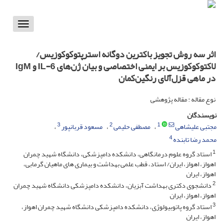
Toggle
vigation
اثر سه روش تجویز باکترین دوگانه استرپتوکوکوزیس/
لاکتوکوکوزیس بر ایمنی اختصاصی و بیان ژن‌های IL-6 و IgM
در ماهی قزل‌آلای رنگین‌کمان
نوع مقاله : مقاله پژوهشی
نویسندگان
3
2
1
مجتبی علیشاهی
مصطفی حلیمی
مسعود قربانپور
4
محمد رضا تابنده
1
استاد گروه علوم درمانگاهی، دانشکده دامپزشکی، دانشگاه شهید چمران
اهواز، اهواز، ایران/ استاد، قطب علمی بهداشت و بیماری های ماهیان گرمابی،
اهواز، ایران
2
دانشجوی دکتری بهداشت آبزیان، دانشکده دامپزشکی دانشگاه شهید چمران
اهواز، اهواز، ایران
3
استاد گروه پاتوبیولوژی، دانشکده دامپزشکی دانشگاه شهید چمران اهواز،
اهواز، ایران