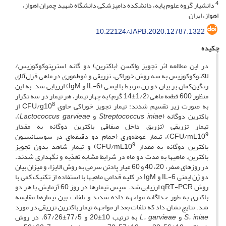
4
دانشیار گروه علوم پایه، دانشکده دامپزشکی دانشگاه شهید چمران اهواز،
اهواز، ایران
10.22124/JAPB.2020.12787.1322
چکیده
در این مطالعه اثر تجویز واکسن (باکترین) دو گانه استرپتوکوکوزیس/
لاکتوکوکوزیس به سه روش خوراکی، تزریقی و غوطه‌وری در ماهی قزل‌آلای
رنگین‌کمان بر بیان دو ژن مرتبط با ایمنی (IL-6 و IgM) ارزیابی شد. به این
منظور 600 قطعه ماهی (1/2±14 گرم) به چهار تیمار، هر تیمار در سه تکرار
8
به صورت زیر تقسیم شدند: تیمار تجویز خوراکی حاوی CFU/g10
از
باکترین دوگانه (
Streptococcus iniae
و
Lactococcus garvieae
)،
تیمار تزریقی (تزریق داخل صفاقی باکترین دوگانه به مقدار
9
CFU/mL10
)، تیمار غوطه‌وری (حمام دو دقیقه‌ای در سوسپانسیون
9
باکترین دوگانه به مقدار CFU/mL10
) و تیمار شاهد بدون تجویز
باکترین. ماهی­ها به مدت دو ماه در شرایط مشابه تغذیه و نگهداری شدند.
در روزهای صفر، 20، 40 و 60 عیار پادتن سرمی به روش الایزا، و میزان بیان
دو ژن ایمنی IL-6 و IgM در کلیه قدامی ماهی­ها با استفاده از تکنیک کمی با
روش qRT-PCR ارزیابی شد. سپس تیمارها در روز 60 آزمایش با هر دو
باکتری به طور جداگانه مواجهه داده شدند و تلفات بین تیمارها مقایسه
شد. نتایج نشان داد که تلفات بعد از مواجهه تیمار باکترین تزریقی در مورد
S. iniae
و
L. garvieae
به ترتیب 10±20 و 77/5±67/26، در روش