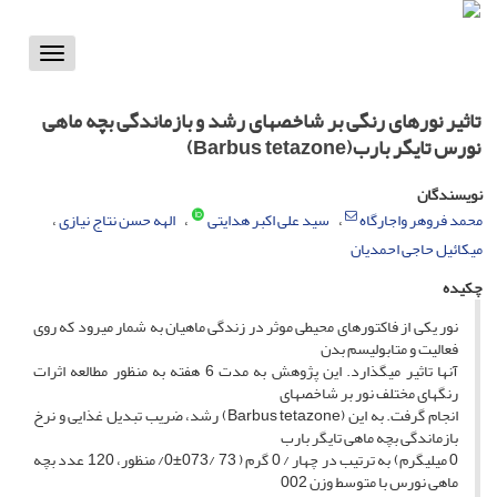
Toggle
vigation
تاثیر نورهای رنگی بر شاخصهای رشد و بازماندگی بچه ماهی
نورس تایگر بارب(Barbus tetazone)
نویسندگان
محمد فروهر واجارگاه
سید علی اکبر هدایتی
الهه حسن نتاج نیازی
میکائیل حاجی احمدیان
چکیده
نور یکی از فاکتورهای محیطی موثر در زندگی ماهیان به شمار میرود که روی
فعالیت و متابولیسم بدن
آنها تاثیر میگذارد. این پژوهش به مدت 6 هفته به منظور مطالعه اثرات
رنگهای مختلف نور بر شاخصهای
انجام گرفت. به این (Barbus tetazone) رشد، ضریب تبدیل غذایی و نرخ
بازماندگی بچه ماهی تایگر بارب
0 میلیگرم) به ترتیب در چهار / 0 گرم ( 73 /073±0/ منظور، 120 عدد بچه
ماهی نورس با متوسط وزن 002