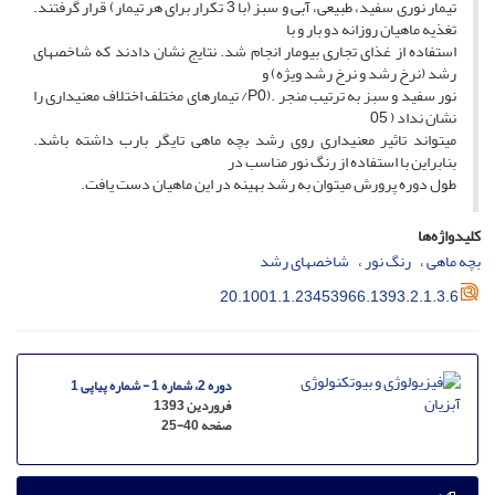
تیمار نوری سفید، طبیعی، آبی و سبز (با 3 تکرار برای هر تیمار) قرار گرفتند.
تغذیه ماهیان روزانه دو بار و با
استفاده از غذای تجاری بیومار انجام شد. نتایج نشان دادند که شاخصهای
رشد (نرخ رشد و نرخ رشد ویژه) و
نور سفید و سبز به ترتیب منجر .(P0/ تیمارهای مختلف اختلاف معنیداری را
نشان نداد ( 05
میتواند تاثیر معنیداری روی رشد بچه ماهی تایگر بارب داشته باشد.
بنابراین با استفاده از رنگ نور مناسب در
طول دوره پرورش میتوان به رشد بهینه در این ماهیان دست یافت.
کلیدواژه‌ها
بچه ماهی
رنگ نور
شاخصهای رشد
20.1001.1.23453966.1393.2.1.3.6
دوره 2، شماره 1 - شماره پیاپی 1
فروردین 1393
صفحه
25-40