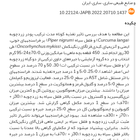
و منابع طبیعی ساری، ساری، ایران
10.22124/JAPB.2022.20710.1437
چکیده
این مطالعه با هدف بررسی تاثیر تغذیه کوتاه مدت ترکیب پودر زردچوبه
(
Curcuma langa
) و فلفل سیاه (
Piper nigrum
) بر فراسنجه­های خونی،
ایمنی و آنزیم­های کبدی قزل­آلای رنگین­کمان (
Oncorhynchus mykiss
) طی
30 روز انجام شد. 450 قطعه بچه ماهی با میانگین وزنی 70/0±95/24 گرم
انتخاب و در ده گروه آزمایشی با جیره‌های حاوی ترکیبی از دو گیاه زردچوبه
(ز) و فلفل سیاه (ف) در نسبت ترکیبی (ت) 30، 50 و 70 درصد در سطوح
(س) صفر (شاهد)، 25/0، 5/0 و 1 درصد جیره تغذیه شدند. فراسنجه­های
با اثر مستقل شامل AST در سطح 25/0 درصد، فعالیت لیزوزیم و کمپلمان
در سطح 5/0 درصد و گلبول قرمز و هماتوکریت در سطح 1 درصد بیشترین
میزان را داشتند. بیشترین میزان هموگلوبین، پروتئین کل و کمترین میزان
تری‌گلیسیرید و کلسترول در نسبت بالاتر فلفل سیاه به زردچوبه (%30ز +
%70ف) در سطح 1 درصد مکمل گیاهی گزارش شد. بیشترین میزان
گلوبولین و ایمنوگلوبولین کل در سطح 25/0 درصد جیره و نسبت ترکیبی
«%70ز + %30ف» مشاهده شد. بهبود این فراسنجه­­ها می‌تواند ناشی از تاثیر
مثبت ترکیب زردچوبه و فلفل سیاه بر ایمنی ماهی قزل‌آلای رنگین‌کمان
باشد. بنابراین، پیشنهاد می­شود که از مکمل­های گیاهی بالا عمدتا با نسبت
بالاتر فلفل سیاه به زردچوبه (%30ز + %70ف) به میزان 1 درصد در جیره