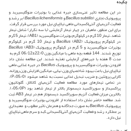
چکیده
در این مطالعه تاثیر غنی‌سازی جیره غذایی با بوتیرات منوگلیسیرید و
پروبیوتیک تجاری (
Bacillus subtilis
و
Bacillus licheniformis
) بر رشد و
فعالیت آنزیم­های آنتی‌اکسیدانی ماهی تیلاپیای نیل مورد بررسی قرار گرفت.
برای این منظور، ماهیان در چهار تیمار آزمایشی (با سه تکرار) شامل تیمار
شاهد، تیمار 10 گرم در کیلوگرم بوتیرات منوگلیسیرید (AB1)، تیمار 5 گرم
در کیلوگرم پروبیوتیک
Bacillus
(AB2) و تیمار 10 گرم در کیلوگرم
بوتیرات منوگلیسیرید و 5 گرم در کیلوگرم پروبیوتیک
(AB3)
Bacillus
توزیع شدند. 144 قطعه بچه ماهی با میانگین وزن 22/0±06/12 گرم به
مدت 8 هفته با جیره‌های آزمایشی تغذیه شدند. این مطالعه نشان داد
افزودن بوتیرات منوگلیسیرید و پروبیوتیک
Bacillus
در جیره غذایی ماهی
تیلاپیای نیل باعث بهبود شاخص­های وزن نهایی، میانگین افزایش وزن روزانه،
کارایی پروتئین و ضریب تبدیل غذایی نسبت به شاهد می­شود (05/0>P).
در تمامی تیمارهای مورد مطالعه فعالیت آنزیم­های کاتالاز، گلوتاتیون
پراکسیداز و سوپراکسید دیسموتاز بالاتر از تیمار شاهد بود (05/0P<).
بالاترین میزان فعالیت آنزیم سوپراکسید دیسموتاز هم در تیمار AB3 ثبت
شد. مطالعه حاضر نشان داد استفاده از افزودنی بوتیرات منوگلیسیرید و
پروبیوتیک
Bacillus
به صورت جداگانه و همزمان تاثیر مطلوب و معنی­داری
بر عملکرد رشد و فعالیت آنزیم­های آنتی‌اکسیدانی کبد و سرم ماهی تیلاپیای
نیل دارد.