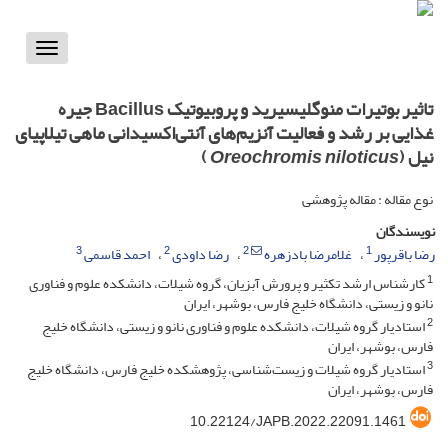
Toggle
vigation
تاثیر بوتیرات منوگلیسیرید و پروبیوتیک Bacillus جیره
غذایی بر رشد و فعالیت آنزیم‌های آنتی‌اکسیدانی ماهی تیلاپیای
نیل (
Oreochromis niloticus
)
نوع مقاله : مقاله پژوهشی
نویسندگان
3
2
2
1
رضا باقرپور
غلامرضا بادزهره
رضا داودی
احمد قاسمی
1
کارشناس ارشد تکثیر و پرورش آبزیان، گروه شیلات، دانشکده علوم و فناوری
نانو و زیستی، دانشگاه خلیج فارس، بوشهر، ایران
2
استادیار گروه شیلات، دانشکده علوم و فناوری نانو و زیستی، دانشگاه خلیج
فارس، بوشهر، ایران
3
استادیار گروه شیلات و زیست‌شناسی، پژوهشکده خلیج فارس، دانشگاه خلیج
فارس، بوشهر، ایران
10.22124/JAPB.2022.22091.1461