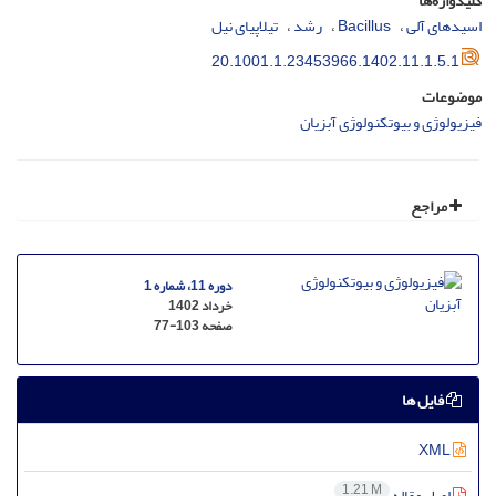
کلیدواژه‌ها
اسیدهای آلی
Bacillus
رشد
تیلاپیای نیل
20.1001.1.23453966.1402.11.1.5.1
موضوعات
فیزیولوژی و بیوتکنولوژی آبزیان
مراجع
دوره 11، شماره 1
خرداد 1402
صفحه
77-103
فایل ها
XML
1.21 M
اصل مقاله