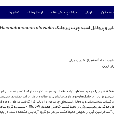
ویسندگان
داوران
فرایند پذیرش مقاله
ارسال مقاله
تماس با ما
ایی و پروفایل اسید چرب ریزجلبک
Haematococcus pluvialis
م، دانشگاه شیراز، شیراز، ایران
، ایران
Hae
تاثیر می‌گذارد و به منظور تولید مقدار بهینه زیست‌توده و ترکیبات بیوشیمیایی، ای
نیتروژن بر ریزجلبک‌ها وجود دارد. بنابراین، در مطالعه حاضر اثرات حذف تدریجی نیتر
روزه میزان زیست‌‌توده و کلروفیل تولید شده در گروه تیمار (شامل حذف تدریجی نیتروژن از محیط کشت) کاهش معناد
زان آستاگزانتین قبل از تعویض محیط کشت در هر دو گروه آزمایش مشاهده شد. در پایا