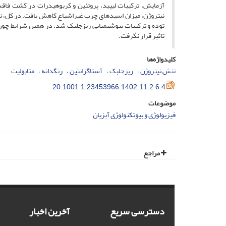
آزمایش، ترکیبات لیپید، پروتئین و کربوهیدرات در کشت فا
نیتروژن، میزان اسیدهای چرب غیراشباع کاهش یافت. در کل، ن
توده و ترکیبات بیوشیمیایی ریزجلبک شد. در همین شرایط چون
تاثیر قرار نگرفت.
کلیدواژه‌ها
تنش نیتروژن
ریزجلبک
آستاگزانتین
رنگدانه
متابولیت
20.1001.1.23453966.1402.11.2.6.4
موضوعات
فیزیولوژی و بیوتکنولوژی آبزیان
مراجع
دسترسی سریع
آخرین اخبار