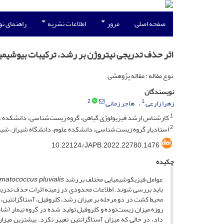
صفحه اصلی
مرور
اطلاعات نشریه
راهنمای ن
اثر حذف تدریجی نیتروژن بر رشد، ترکیبات بیوشیمی
نوع مقاله : مقاله پژوهشی
نویسندگان
2
1
زهرا زارعی
هاجر زمانی
1
کارشناس ارشد فیزیولوژی گیاهی، گروه زیست‌شناسی، دانشکده علو
2
استادیار گروه زیست‌شناسی، دانشکده علوم، دانشگاه شیراز، شیراز
10.22124/JAPB.2022.22780.1476
چکیده
عوامل فیزیکوشیمیایی مختلف بر رشد
matococcus pluvialis
باید بررسی شوند. اطلاعات محدودی در زمینه اثرات حذف تدریجی 
داد، در حالی که میزان آستاگزانتین تغییر نکرد. بیشترین می