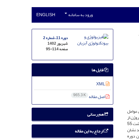
ورود به سامانه
ENGLISH
دوره 11، شماره 2
شهریور 1402
صفحه
95-114
فایل ها
XML
965.3 K
اصل مقاله
ن عوامل
هم رسانی
وژن از
محیط کشت در دو مرحله بر میزان رشد، کلروفیل، آستاگزانتین، ترکیبات بیوشیمیایی و پروفایل اسیدهای چرب مورد ارزیابی قرارگرفت. در طول دوره کشت 55
ار (05/0P<) نسبت به گروه شاهد نشان
ارجاع به این مقاله
ن دوره