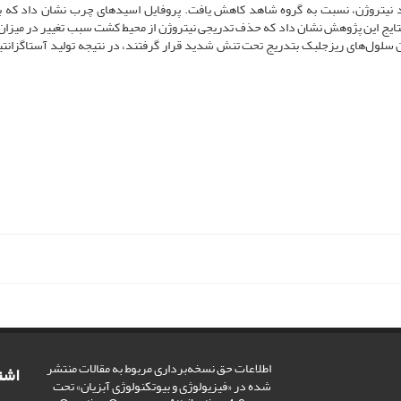
قد نیتروژن، نسبت به گروه شاهد کاهش یافت. پروفایل اسیدهای چرب نشان داد که 
تایج این پژوهش نشان داد که حذف تدریجی نیتروژن از محیط کشت سبب تغییر در میزا
 سلول‌های ریزجلبک بتدریج تحت تنش شدید قرار گرفتند، در نتیجه تولید آستاگزانت
اطلاعات حق نسخه‌برداری مربوط به مقالات منتشر
اشت
شده در «فیزیولوژی و بیوتکنولوژی آبزیان» تحت