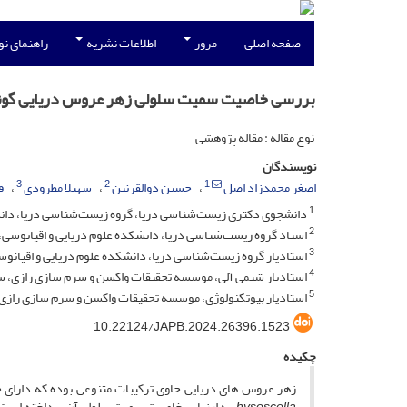
صفحه اصلی
مرور
اطلاعات نشریه
راهنمای ن
بررسی خاصیت سمیت سلولی زهر عروس دریایی گو
نوع مقاله : مقاله پژوهشی
نویسندگان
3
2
1
اصغر محمدزاد اصل
حسین ذوالقرنین
سهیلا مطرودی
ف
1
دانشجوی دکتری زیست‌شناسی دریا، گروه زیست‌شناسی دریا، دانشکد
2
استاد گروه زیست‌شناسی دریا، دانشکده علوم دریایی و اقیانوسی، 
3
استادیار گروه زیست‌شناسی دریا، دانشکده علوم دریایی و اقیانوس
4
استادیار شیمی آلی، موسسه تحقیقات واکسن و سرم سازی رازی، سازم
5
استادیار بیوتکنولوژی، موسسه تحقیقات واکسن و سرم سازی رازی،
10.22124/JAPB.2024.26396.1523
چکیده
زهر عروس­ های دریایی حاوی ترکیبات متنوعی بوده که دارای 
hysoscella
، به ارزیابی خاصیت سمیت سلولی آن پرداخته است