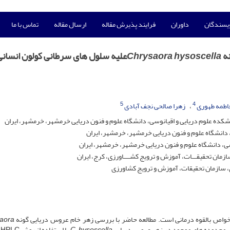
ویسندگان
داوران
فرایند پذیرش مقاله
ارسال مقاله
تماس با ما
نه
Chrysaora hysoscella
علیه سلول های سرطانی کولون انسانی
5
4
اطمه طهوری
زهرا صالحی نجف آبادی
ه علوم دریایی و اقیانوسی، دانشگاه علوم و فنون دریایی خرمشهر، خرمشهر، ایران
دانشگاه علوم و فنون دریایی خرمشهر، خرمشهر، ایران
ی، دانشگاه علوم و فنون دریایی خرمشهر، خرمشهر، ایران
ان تحقیقـــات، آموزش و ترویج کشــــاورزى، کرج، ایران
 سازمان تحقیقات، آموزش و ترویج کشاورزى
خواص بالقوه درمانی است. مطالعه حاضر با بررسی زهر خام عروس دریایی گونه
aora
. محدوده­ های موجود در زهر عروس دریایی
C. hysoscella
ب