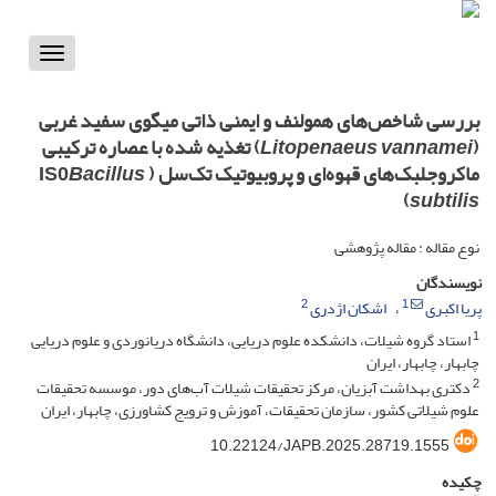
Toggle
vigation
بررسی شاخص‌های همولنف و ایمنی ذاتی میگوی سفید غربی
(
Litopenaeus vannamei
) تغذیه شده با عصاره ترکیبی
ماکروجلبک‌های قهوه‌ای و پروبیوتیک تک‌سل ( IS0
Bacillus
)
subtilis
نوع مقاله : مقاله پژوهشی
نویسندگان
2
1
پریا اکبری
اشکان اژدری
1
استاد گروه شیلات، دانشکده علوم دریایی، دانشگاه دریانوردی و علوم دریایی
چابهار، چابهار، ایران
2
دکتری بهداشت آبزیان، مرکز تحقیقات شیلات آب‌های دور، موسسه تحقیقات
علوم شیلاتی کشور، سازمان تحقیقات، آموزش و ترویج کشاورزی، چابهار، ایران
10.22124/JAPB.2025.28719.1555
چکیده