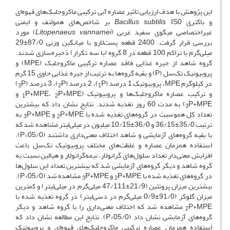
این پژوهش با هدف ارزیابی تاثیر عصاره آبی ترکیبی ماکروجلبک‌های قهوه‌ای
و باکتری
Bacillus subtilis
IS0 بر شاخص‌های همولنف و ایمنی
غیراختصاصی میگوی سفید غربی (
Litopenaeus vannamei
) مورد
بررسی قرار گرفت. 2400 قطعه پست‌لارو با میانگین وزنی 87/0±29
میلی‌گرم با تراکم 100 قطعه در 8 گروه (با سه تکرار) ذخیره‌سازی شدند.
گروه شاهد از جیره غذایی فاقد عصاره ترکیبی ماکروجلبک (MPE) و
پروبیوتیک تک‌سل (P) و بقیه گروه‌ها به ترتیب از جیره غذایی حاوی 15 گرم
در کیلوگرم MPE، پروبیوتیک 1 درصد (
P)، 2 درصد (
P)، 3 درصد (
P)
3
2
1
و ترکیب عصاره ماکروجلبک‌ها و پروبیوتیک (
P+MPE و
P+MPE،
1
2
P+MPE) به مدت 60 روز تغذیه شدند. نتایج نشان داد که بیشترین
3
تعداد کل هموسیت در گروه‌های تغذیه شده با
P+MPE و
P+MPE به
3
2
ترتیب 35/0±36/15 و 36/0±10/15 میلیون در میلی‌لیتر مشاهده شد که
با بقیه گروه‌های آزمایشی و شاهد اختلاف معنی‌داری داشتند (05/0>P).
استفاده همزمان عصاره و غلظت‌های مختلف پروبیوتیک تک‌سل باعث
افزایش معنی‌دار تعداد سلول‌های گرانولار‌‌، نیمه‌گرانولار و هیالین نسبت به
گروه شاهد و دیگر گروه‌های آزمایشی شد که بیشترین تعداد این سلول‌ها
در گروه‌های تغذیه شده با
P+MPE و
P+MPE مشاهده شد (05/0>P).
3
2
بیشترین میزان پروتئین (21/9±47/111 میلی‌گرم در میلی‌لیتر) و کمترین
میزان گلوکز (91/0±0/9 میلی‌گرم در دسی‌لیتر) در گروه تغذیه شده با
P+MPE مشاهده شد که اختلاف معنی‌داری را با گروه شاهد و دیگر
2
گروه‌های آزمایشی نشان داد (05/0>P). نتایج این مطالعه نشان داد که
استفاده همزمان عصاره ترکیبی ماکروجلبک‌های قهوه‌ای و پروبیوتیک