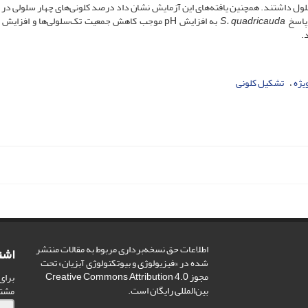
یش از یک سلول داشتند. همچنین یافته‌های این آزمایش نشان داد درصد کلونی‌های چهار سلولی د
S. quadricauda
به افزایش pH موجب کاهش جمعیت تک‌سلولی‌ها و افزای
.
یژه
تشکیل کلونی
اطلاعات حق نسخه‌برداری مربوط به مقالات منتشر
اشت
شده در «فیزیولوژی و بیوتکنولوژی آبزیان» تحت
مجوز Creative Commons Attribution 4.0
برای
بین‌المللی رایگان است.
مشت