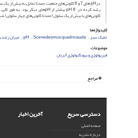
درpH های 7 و 8 کلونی‌های جمعیت عمدتا تمایل به ب
رشد کرده در pH 8 بیشتر از pHهای دیگر بود. به طور کلی، پاسخ
کلونی‌های با بیش از یک سلول (عمدتا کلونی‌های چهار سلولی) شد
کلیدواژه‌ها
جلبک سبز
Scenedesmus quadricauda
pH
میزان رشد و
موضوعات
فیزیولوژی و بیوتکنولوژی آبزیان
مراجع
دسترسی سریع
آخرین اخبار
صفحه اصلی
درباره نشریه