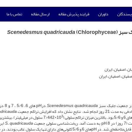
ویسندگان
داوران
فرایند پذیرش مقاله
ارسال مقاله
تماس با ما
Scenedesmus quadricauda
ن، اصفهان، ایران
فهان، اصفهان، ایران
 در جمعیت جلبک سبز
Scenedesmus quadricauda
درpH های 6
که افزایش تراکم جمعیت
adricauda
3
×7/442 سلول در میلی‌لیتر)، بیشتر
S. quadricauda
(بر
تعداد سلول‌ها در هر کلونی) در طی دوره آزمایش دچار تغییرات قابل‌ملاحظه‌ای شد. در pHهای 6 و 5/6 کلونی‌های دارای تنها یک سلول غال