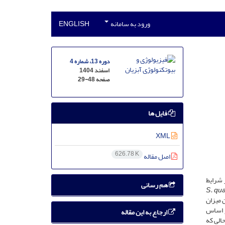
ورود به سامانه
ENGLISH
دوره 13، شماره 4
اسفند 1404
صفحه
29-48
فایل ها
XML
626.78 K
اصل مقاله
، 5/6 ، 7 و 8 در شرایط
هم رسانی
S. qu
ین میزان
 اساس
ارجاع به این مقاله
ب بودند، در حالی که