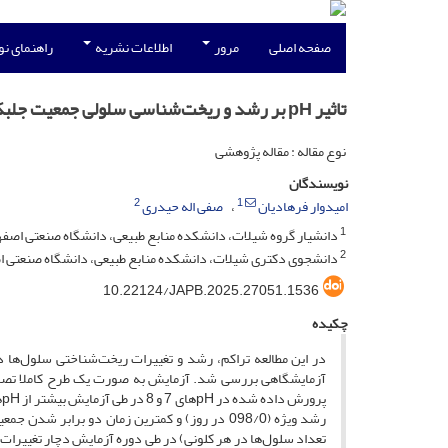
صفحه اصلی
مرور
اطلاعات نشریه
راهنمای ن
تاثیر pH بر رشد و ریخت‌شناسی سلولی جمعیت جلبک سبز (Chlorophyceae)
نوع مقاله : مقاله پژوهشی
نویسندگان
2
1
امیدوار فرهادیان
صفی اله حیدری
1
دانشیار گروه شیلات، دانشکده منابع طبیعی، دانشگاه صنعتی اصفها
2
دانشجوی دکتری شیلات، دانشکده منابع طبیعی، دانشگاه صنعتی اص
10.22124/JAPB.2025.27051.1536
چکیده
در این مطالعه تراکم، رشد و تغییرات ریخت‌شناختی سلول‌ها
آزمایشگاهی بررسی شد. آزمایش به صورت یک طرح کاملا تصادفی به مدت 21 روز انجام شد. نتایج نشان داد 
پرورش داده شده در pHهای 7 و 8 در طی آزمایش بیشتر از pHهای 6 و 5/6 بود. بالاترین میزان تراکم سلولی (10
رشد ویژه (098/0 در روز) و کمترین زمان دو برابر شدن جمعیت (7 روز) در pH 8 به دست آمد. ریخت‌شناسی سلولی جمعیت