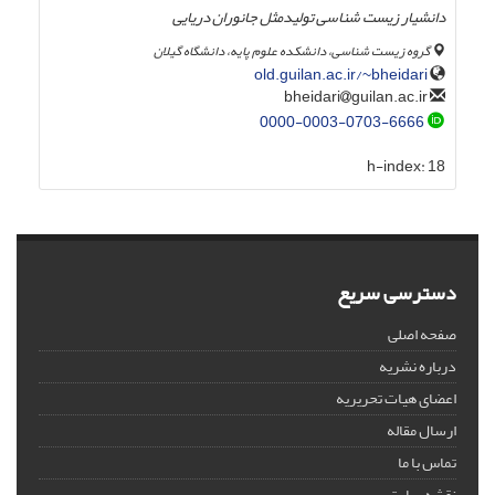
دانشیار زیست شناسی تولیدمثل جانوران دریایی
گروه زیست شناسی، دانشکده علوم پایه، دانشگاه گیلان
old.guilan.ac.ir/~bheidari
guilan.ac.ir
bheidari
0000-0003-0703-6666
h-index:
18
دسترسی سریع
صفحه اصلی
درباره نشریه
اعضای هیات تحریریه
ارسال مقاله
تماس با ما
نقشه سایت