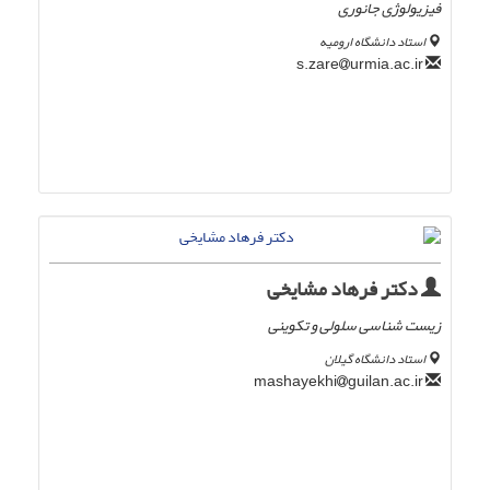
فیزیولوژی جانوری
استاد دانشگاه ارومیه
urmia.ac.ir
s.zare
دکتر فرهاد مشایخی
زیست شناسی سلولی و تکوینی
استاد دانشگاه گیلان
guilan.ac.ir
mashayekhi