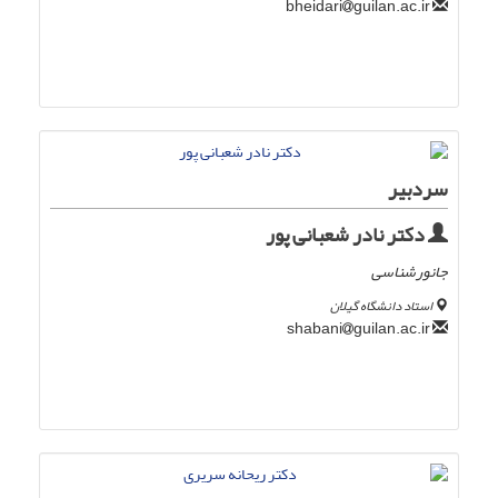
guilan.ac.ir
bheidari
سردبیر
دکتر نادر شعبانی پور
جانورشناسی
استاد دانشگاه گیلان
guilan.ac.ir
shabani