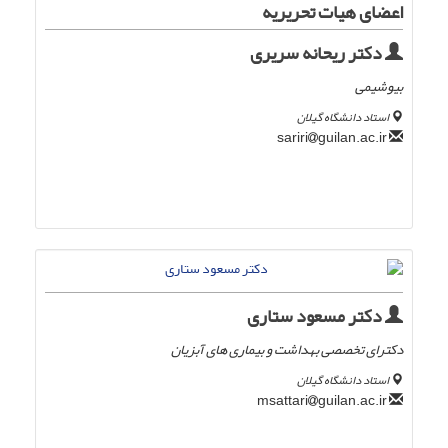
اعضای هیات تحریریه
دکتر ریحانه سریری
بیوشیمی
استاد دانشگاه گیلان
guilan.ac.ir
sariri
دکتر مسعود ستاری
دکترای تخصصی بهداشت و بیماری های آبزیان
استاد دانشگاه گیلان
guilan.ac.ir
msattari