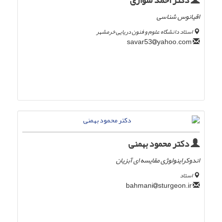
دکتر احمد سواری
اقیانوس شناسی
استاد دانشگاه علوم و فنون دریایی خرمشهر
yahoo.com
savar53
دکتر محمود بهمنی
اندوکراینولوژی مقایسه ای آبزیان
استاد
sturgeon.ir
bahmani