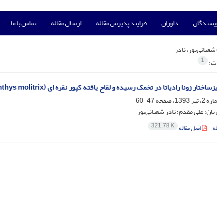
ویسندگان
داوران
فرایند پذیرش مقاله
ارسال مقاله
تماس با ما
شعبانی‌پور، نادر
1
ات:
زونا رادیاتا در تخمک رسیده و لقاح یافته کپور نقره ای (Hypophthalmichthys molitrix) و مولی (Poecilia sphenops)
47-60
یان؛ علی مقدم؛ نادر شعبانی‌پور
321.78 K
ه
اصل مقاله