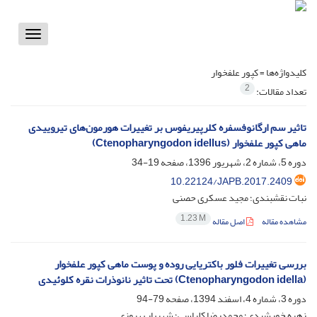
Toggle
vigation
کلیدواژه‌ها =
کپور علفخوار
2
تعداد مقالات:
تاثیر سم ارگانوفسفره کلرپیریفوس بر تغییرات هورمون‌های تیروییدی
ماهی کپور علفخوار (Ctenopharyngodon idellus)
دوره 5، شماره 2، شهریور 1396، صفحه
19-34
10.22124/JAPB.2017.2409
نبات نقشبندی؛ مجید عسکری حصنی
1.23 M
مشاهده مقاله
اصل مقاله
بررسی تغییرات فلور باکتریایی روده و پوست ماهی کپور علفخوار
(Ctenopharyngodon idella) تحت تاثیر نانوذرات نقره کلوئیدی
دوره 3، شماره 4، اسفند 1394، صفحه
79-94
زهره خورشیدی؛ محمدرضا کلباسی؛ شهریار بهروزی