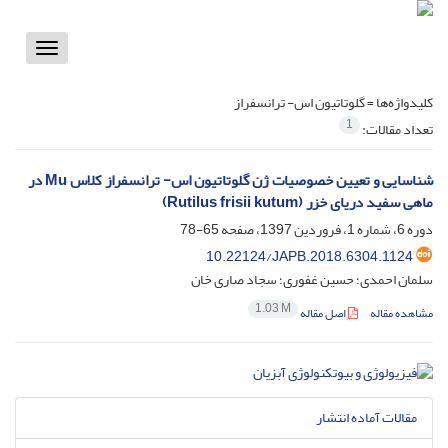
Toggle
vigation
کلیدواژه‌ها =
گلوتاتیون اس- ترانسفراز
1
تعداد مقالات:
شناسایی و تعیین خصوصیات ژن گلوتاتیون اس- ترانسفراز کلاس Mu در
ماهی سفید دریای خزر (Rutilus frisii kutum)
دوره 6، شماره 1، فروردین 1397، صفحه
65-78
10.22124/JAPB.2018.6304.1124
سلمان احمدی؛ حسین غفوری؛ سجاد صاری خان
1.03 M
مشاهده مقاله
اصل مقاله
مقالات آماده انتشار