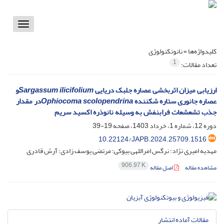
Toggle
vigation
کلیدواژه‌ها =
نانوتکنولوژی
1
تعداد مقالات:
ارزیابی میزان اثربخشی عصاره جلبک دریایی
Sargassum ilicifolium
و
عصاره جانوری ستاره شکننده
Ophiocoma scolopendrina
در مقدار
جذب تشعشعات فرابنفش به وسیله نانوذره اکسید سریم
دوره 12، شماره 1، خرداد 1403، صفحه
19-39
10.22124/JAPB.2024.25709.1516
مهدیه امیری نژاد؛ نرگس امراللهی بیوکی؛ مرتضی یوسف زادی؛ آرش قادری
906.97 K
مشاهده مقاله
اصل مقاله
مقالات آماده انتشار