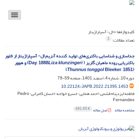
Toggle
vigation
کلیدواژه‌ها =
ال- آسپاراژیناز
1
تعداد مقالات:
جداسازی و شناسایی باکتری‌های تولید کننده آنزیم ال- آسپاراژیناز از فلور
باکتریایی روده ماهیان گاریز ( Day, 1888
Liza klunzingeri
) و هوور
Thunnus tonggol
Bleeker, 1851)
(
دوره 10، شماره 4، اسفند 1401، صفحه
59-79
10.22124/JAPB.2022.21395.1453
فاطمه ایزدپناه قشمی؛ احمد همایی؛ خسرو خواجه؛ احسان کامرانی؛ Pedro
Fernandes
491.65 K
مشاهده مقاله
اصل مقاله