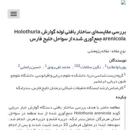
Toggle
vigation
بررسی مقایسه‌ای ساختار بافتی لوله گوارش Holothuria
arenicola جمع‌آوری شده از سواحل خلیج فارس
نوع مقاله : مقاله پژوهشی
نویسندگان
2
1
1
1
پوریا واعظ نیا
نگین سلامات
محمد تقی رونق
حسین رامشی
1
گروه زیست‌شناسی دریا، دانشکده علوم دریایی و اقیانوسی، دانشگاه علوم و
فنون دریایی خرمشهر
2
کارشناس ارشد ایستگاه تحقیقات شیلاتی نرمتنان خلیج فارس، بندرلنگه
چکیده
مطالعه حاضر با هدف بررسی ساختار بافتی دستگاه گوارش خیار دریایی
گونه
Holothuria arenicola
جمع‌آوری شده از سه منطقه در سواحل
استان هرمزگان شامل بندر لنگه، جزیره قشم و جزیره هرمز، انجام شد.
نمونه‌ها، ابتدا در محلول فرمالین 10 درصد تثبیت شدند و پس از انجام