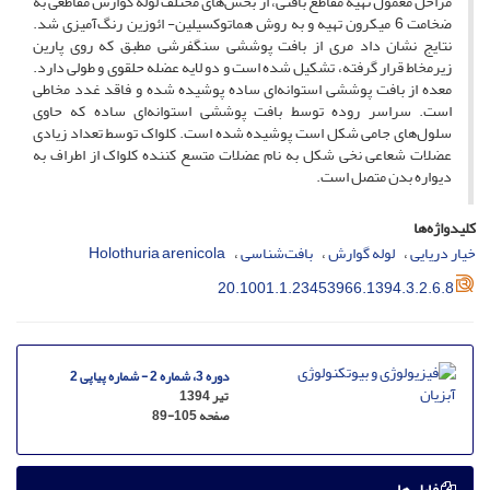
مراحل معمول تهیه مقاطع بافتی، از بخش‌های مختلف لوله گوارش مقاطعی به
ضخامت 6 میکرون تهیه و به روش هماتوکسیلین- ائوزین رنگ‌آمیزی شد.
نتایج نشان داد مری از بافت پوششی سنگفرشی مطبق که روی پارین
زیرمخاط قرار گرفته، تشکیل شده است و دو لایه عضله حلقوی و طولی دارد.
معده از بافت پوششی استوانه‌ای ساده پوشیده شده و فاقد غدد مخاطی
است. سراسر روده توسط بافت پوششی استوانه‌ای ساده که حاوی
سلول‌های جامی شکل است پوشیده شده است. کلواک توسط تعداد زیادی
عضلات شعاعی نخی شکل به نام عضلات متسع کننده کلواک از اطراف به
دیواره بدن متصل است.
کلیدواژه‌ها
خیار دریایی
لوله گوارش
بافت‌شناسی
Holothuria arenicola
20.1001.1.23453966.1394.3.2.6.8
دوره 3، شماره 2 - شماره پیاپی 2
تیر 1394
صفحه
89-105
فایل ها