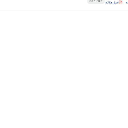
237.78 K
ه
اصل مقاله