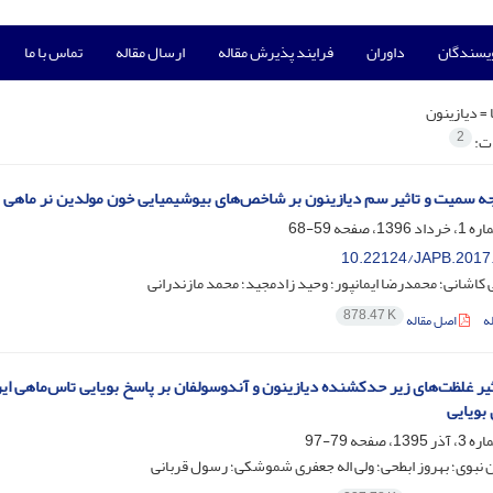
ویسندگان
داوران
فرایند پذیرش مقاله
ارسال مقاله
تماس با ما
 =
دیازینون
2
ات:
سمیت و تاثیر سم دیازینون بر شاخص‌های بیوشیمیایی خون مولدین نر ماهی قرمز (sius auratus
59-68
10.22124/JAPB.2017
 کاشانی؛ محمدرضا ایمانپور؛ وحید زادمجید؛ محمد مازندرانی
878.47 K
ه
اصل مقاله
بویایی
79-97
نبوی؛ بهروز ابطحی؛ ولی اله جعفری شموشکی؛ رسول قربانی