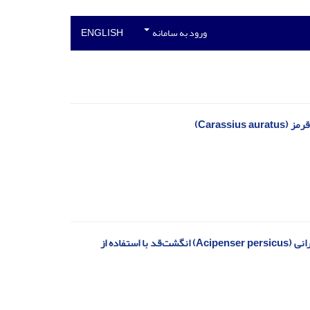
ورود به سامانه
ENGLISH
Caras)
ارزیابی تاثیر غلظت‌های زیر حدکشنده دیازینون و آندوسولفان بر پاسخ بویایی تاس‌ماهی ایرانی (Acipenser persicus) انگشت‌قد با استفاده از