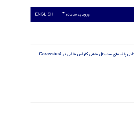
ورود به سامانه
ENGLISH
تاثیر سطوح مختلف نانوسلنیوم جیره بر شاخص‌های رشد، کیفیت گناد و فعالیت آنتی‌اکسیدانی پلاسمای سمینال ماهی کاراس طلایی نر (Carassius