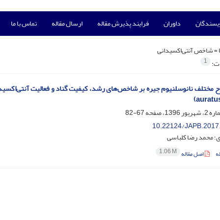
ویسندگان
داوران
فرایند پذیرش مقاله
ارسال مقاله
تماس با ما
 =
شاخص آنتی‌اکسیدانی
1
ات:
auratus
67-82
10.22124/JAPB.2017
؛ محمد رضا کلباسی
1.06 M
ه
اصل مقاله