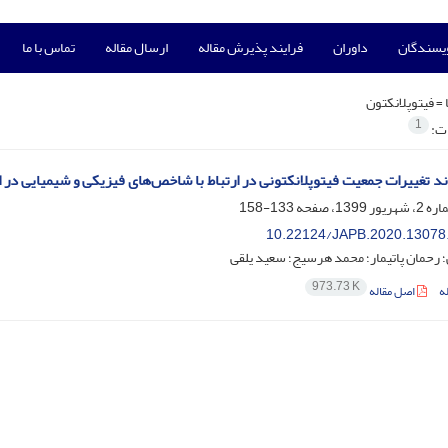
ویسندگان
داوران
فرایند پذیرش مقاله
ارسال مقاله
تماس با ما
 =
فیتوپلانکتون
1
ات:
د تغییرات جمعیت فیتوپلانکتونی در ارتباط با شاخص‌های فیزیکی و شیمیایی 
133-158
10.22124/JAPB.2020.13078
؛ رحمان پاتیمار؛ محمد هرسیج؛ سعید یلقی
973.73 K
ه
اصل مقاله