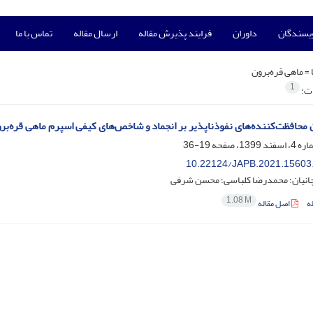
ویسندگان
داوران
فرایند پذیرش مقاله
ارسال مقاله
تماس با ما
 =
ماهی قره‌برون
1
ات:
ن محافظت‌کننده‌های نفوذناپذیر بر انجماد و شاخص‌های کیفی اسپرم ماهی قره‌برو
19-36
10.22124/JAPB.2021.15603
انیان؛ محمدرضا کلباسی؛ محسن شرفی
1.08 M
ه
اصل مقاله