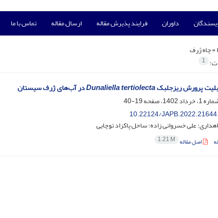
ویسندگان
داوران
فرایند پذیرش مقاله
ارسال مقاله
تماس با ما
 =
چاه ژرف
1
ات:
بلیت پرورش ریزجلبک
Dunaliella tertiolecta
در آب‌های ژرف سیستان
19-40
10.22124/JAPB.2022.21644
اهداری؛ علی خسروانی زاده؛ ساحل پاکزاد توچایی
1.21 M
ه
اصل مقاله