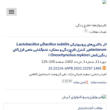
Toggle
vigation
کلیدواژه‌ها =
قارچ زدگی
1
تعداد مقالات:
اثر باکتری‌های پروبیوتیکی
Bacillus subtilis
و
Lactobacillus
plantarum
بر کنترل قارچ‌زدگی و عملکرد تخم‌گشایی ماهی قزل‌آلای
رنگین‌کمان (
Oncorhynchus mykiss
)
دوره 11، شماره 1، خرداد 1402، صفحه
105-125
10.22124/JAPB.2022.22297.1465
امید رحمتی؛ سعید ضیائی نژاد؛ علی آبرومند؛ اسماعیل کاظمی
1.01 M
مشاهده مقاله
اصل مقاله
مقالات آماده انتشار