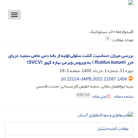
Toggle
vigation
کلیدواژه‌ها =
اثر سیتوپاتیک
1
تعداد مقالات:
بررسی میزان حساسیت کشت سلولی اولیه از باله دمی ماهی سفید دریای
خزر (
Rutilus kutum
) به ویروس ویرمی بهاره کپور (SVCV)
دوره 11، شماره 1، خرداد 1402، صفحه
1-18
10.22124/JAPB.2022.21587.1456
سید ابوالفضل علائی؛ سمیه حقیقی کارسیدانی؛ محدث قاسمی
936.5 K
مشاهده مقاله
اصل مقاله
مقالات آماده انتشار