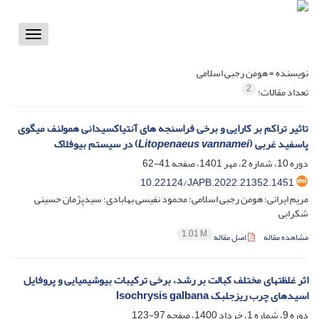
Toggle
vigation
نویسنده =
هومن رجبی اسلامی
2
تعداد مقالات:
تاثیر تراکم بر کارایی و برخی فراسنجه‏ های آنتی‏اکسیدانی همولنف میگوی
پاسفید غربی (
Litopenaeus vannamei
) در سیستم بیوفلاک
دوره 10، شماره 2، مهر 1401، صفحه
41-62
10.22124/JAPB.2022.21352.1451
مریم ایرانی؛ هومن رجبی اسلامی؛ محمود نفیسی بهابادی؛ سیدپژمان حسینی
شکرابی
1.01 M
مشاهده مقاله
اصل مقاله
اثر غلظت‏های مختلف کبالت بر رشد، برخی ترکیبات بیوشیمیایی و پروفایل
اسیدهای چرب ریزجلبک Isochrysis galbana
دوره 9، شماره 1، خرداد 1400، صفحه
97-123