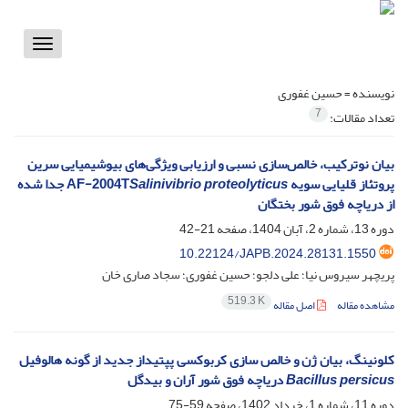
Toggle
vigation
نویسنده =
حسین غفوری
7
تعداد مقالات:
بیان نوترکیب، خالص‌سازی نسبی و ارزیابی ویژگی‌های بیوشیمیایی سرین
پروتئاز قلیایی سویه AF-2004T
Salinivibrio proteolyticus
جدا شده
از دریاچه فوق شور بختگان
دوره 13، شماره 2، آبان 1404، صفحه
21-42
10.22124/JAPB.2024.28131.1550
پریچهر سیروس نیا؛ علی دلجو؛ حسین غفوری؛ سجاد صاری خان
519.3 K
مشاهده مقاله
اصل مقاله
کلونینگ، بیان ژن و خالص سازی کربوکسی پپتیداز جدید از گونه هالوفیل
Bacillus persicus
دریاچه فوق شور آران و بیدگل
دوره 11، شماره 1، خرداد 1402، صفحه
59-75