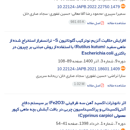
10.22124/JAPB.2022.22750.1479
سمیرا سپهری؛ محمود رضا آقا معالی؛ حسین غفوری؛ سجاد صاری خان
981.65 K
مشاهده مقاله
اصل مقاله
افزایش حلالیت آنزیم نوترکیب گلوتاتیون S- ترانسفراز استخراج شده از
ماهی سفید (Rutilus kutum) با استفاده از روش مبتنی بر چپرون در
باکتری Escherichia coli
دوره 9، شماره 3، آذر 1400، صفحه
89-108
10.22124/JAPB.2021.18601.1409
سارا تراضی؛ حسین غفوری؛ سجاد صاری خان؛ ریحانه سریری
1.02 M
مشاهده مقاله
اصل مقاله
اثر نانوذرات اکسید آهن سه ظرفیتی (Fe2O3) بر سیستم دفاع
آنتی‌اکسیدانی و پراکسیداسیون چربی در بافت آبشش بچه ماهی کپور
معمولی (Cyprinus carpio)
دوره 7، شماره 1، خرداد 1398، صفحه
41-54