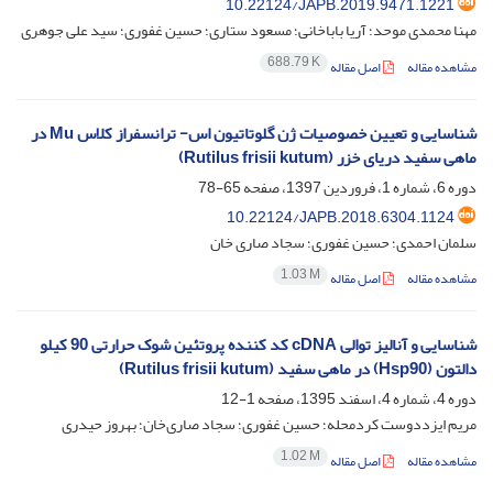
10.22124/JAPB.2019.9471.1221
مهنا محمدی موحد؛ آریا باباخانی؛ مسعود ستاری؛ حسین غفوری؛ سید علی جوهری
688.79 K
مشاهده مقاله
اصل مقاله
شناسایی و تعیین خصوصیات ژن گلوتاتیون اس- ترانسفراز کلاس Mu در
ماهی سفید دریای خزر (Rutilus frisii kutum)
دوره 6، شماره 1، فروردین 1397، صفحه
65-78
10.22124/JAPB.2018.6304.1124
سلمان احمدی؛ حسین غفوری؛ سجاد صاری خان
1.03 M
مشاهده مقاله
اصل مقاله
شناسایی و آنالیز توالی cDNA کد کننده پروتئین شوک حرارتی 90 کیلو
دالتون (Hsp90) در ماهی سفید (Rutilus frisii kutum)
دوره 4، شماره 4، اسفند 1395، صفحه
1-12
مریم ایزددوست کردمحله؛ حسین غفوری؛ سجاد صاری‌خان؛ بهروز حیدری
1.02 M
مشاهده مقاله
اصل مقاله