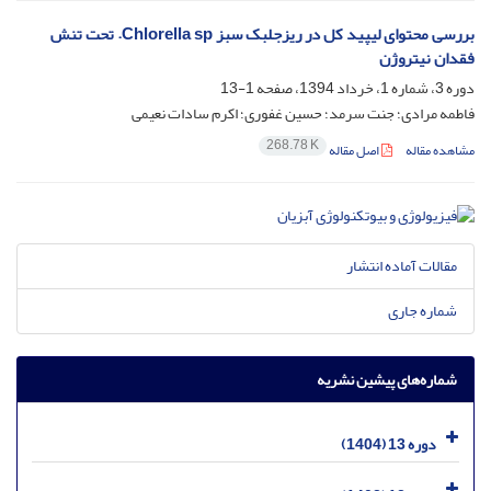
بررسی محتوای لیپید کل در ریزجلبک سبز Chlorella sp. تحت تنش
فقدان نیتروژن
دوره 3، شماره 1، خرداد 1394، صفحه
1-13
فاطمه مرادی؛ جنت سرمد؛ حسین غفوری؛ اکرم سادات نعیمی
268.78 K
مشاهده مقاله
اصل مقاله
مقالات آماده انتشار
شماره جاری
شماره‌های پیشین نشریه
دوره 13 (1404)