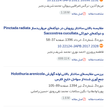
10.22124/JAPB.2021.10596.1252
مریم آذین؛ نرگس امراللهی بیوکی؛ محمدشریف رنجبر
1.16 M
مشاهده مقاله
اصل مقاله
مقایسه بافتی ساختار روپوش در دوکفه‌ای مرواریدساز Pinctada radiata
و دوکفه‌ای خوراکی Saccostrea cucullata
دوره 5، شماره 1، خرداد 1396، صفحه
37-58
10.22124/JAPB.2017.2328
فاطمه پرویزی؛ احمد نوری؛ محمد شریف رنجبر
699.11 K
مشاهده مقاله
اصل مقاله
بررسی مقایسه‌ای ساختار بافتی لوله گوارش Holothuria arenicola
جمع‌آوری شده از سواحل خلیج فارس
دوره 3، شماره 2، تیر 1394، صفحه
89-105
پوریا واعظ نیا؛ نگین سلامات؛ محمد تقی رونق؛ حسین رامشی
1.6 M
مشاهده مقاله
اصل مقاله