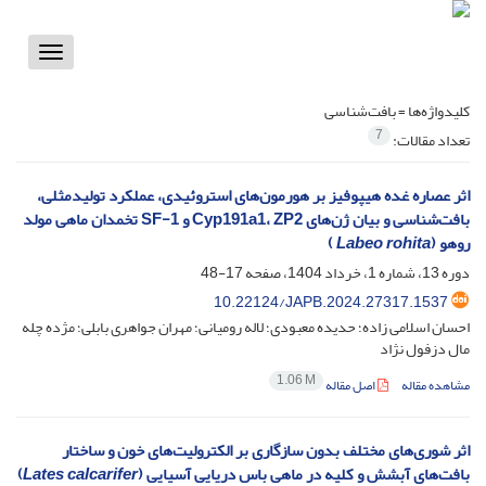
Toggle
vigation
کلیدواژه‌ها =
بافت‌شناسی
7
تعداد مقالات:
اثر عصاره غده هیپوفیز بر هورمون‌های استروئیدی، عملکرد تولیدمثلی،
بافت‌شناسی و بیان ژن‌های Cyp191a1، ZP2 و SF-1 تخمدان ماهی مولد
روهو (
Labeo rohita
)
دوره 13، شماره 1، خرداد 1404، صفحه
17-48
10.22124/JAPB.2024.27317.1537
احسان اسلامی زاده؛ حدیده معبودی؛ لاله رومیانی؛ مهران جواهری بابلی؛ مژده چله
مال دزفول نژاد
1.06 M
مشاهده مقاله
اصل مقاله
اثر شوری‌های مختلف بدون سازگاری بر الکترولیت‌های خون و ساختار
بافت‌های آبشش و کلیه در ماهی باس دریایی آسیایی (
Lates calcarifer
)