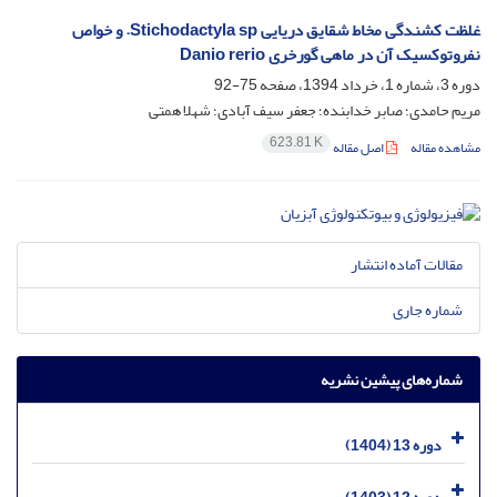
غلظت کشندگی مخاط شقایق دریایی Stichodactyla sp. و خواص
نفروتوکسیک آن در ماهی گورخری Danio rerio
دوره 3، شماره 1، خرداد 1394، صفحه
75-92
مریم حامدی؛ صابر خدابنده؛ جعفر سیف آبادی؛ شهلا همتی
623.81 K
مشاهده مقاله
اصل مقاله
مقالات آماده انتشار
شماره جاری
شماره‌های پیشین نشریه
دوره 13 (1404)
دوره 12 (1403)