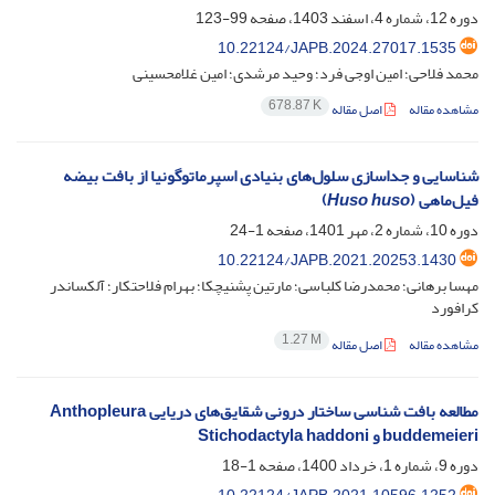
دوره 12، شماره 4، اسفند 1403، صفحه
99-123
10.22124/JAPB.2024.27017.1535
محمد فلاحی؛ امین اوجی فرد؛ وحید مرشدی؛ امین غلامحسینی
678.87 K
مشاهده مقاله
اصل مقاله
شناسایی و جداسازی سلول‌های بنیادی اسپرماتوگونیا از بافت بیضه
فیل‌ماهی (
Huso huso
)
دوره 10، شماره 2، مهر 1401، صفحه
1-24
10.22124/JAPB.2021.20253.1430
مهسا برهانی؛ محمدرضا کلباسی؛ مارتین پشنیچکا؛ بهرام فلاحتکار؛ آلکساندر
کرافورد
1.27 M
مشاهده مقاله
اصل مقاله
مطالعه بافت شناسی ساختار درونی شقایق‌های دریایی Anthopleura
buddemeieri و Stichodactyla haddoni
دوره 9، شماره 1، خرداد 1400، صفحه
1-18