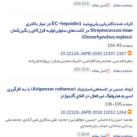
564.45 K
مشاهده مقاله
اصل مقاله
اثرات ضدباکتریایی پلی‌پپتید EC-hepcidin1 در مهار باکتری
Streptococcus iniae در کشت‌های سلولی اولیه قزل‌آلای رنگین‌کمان
(Oncorhynchus mykiss)
صفحه
83-104
10.22124/JAPB.2020.12337.1307
زهره قدسی؛ محمدرضا کلباسی؛ اشرف محبتی مبارز؛ پروانه فرزانه
801.32 K
مشاهده مقاله
اصل مقاله
ایجاد جنس نر تاسماهی استرلیاد (Acipenser ruthenus) با به کارگیری
اسپرم هترولوگ غیرفعال در القای گاینوژنز
صفحه
105-136
10.22124/JAPB.2018.11012.1264
محمد حسن زاده صابر؛ حسین ذوالقرنین؛ محمد علی سالاری علی آبادی؛ محمدعلی
یزدانی ساداتی؛ مهتاب یارمحمدی
1.06 M
مشاهده مقاله
اصل مقاله