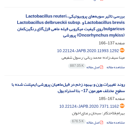
بررسی تاثیر سویه‌های پروبیوتیکی Lactobacillus reuteri،
Lactobacillus brevis و Lactobacillus delbrueckii subsp.
bulgaricus روی کیفیت میکروبی فیله ماهی قزل‌آلای رنگین‌کمان
(Oncorhynchus mykiss) پرورشی
صفحه
137-166
10.22124/JAPB.2020.11993.1292
مینا سیف زاده؛ محمد ربانی؛ رسول شفیعی
887.05 K
مشاهده مقاله
اصل مقاله
روند تغییرات وزن و بهبود زخم در فیل‌ماهیان پرورشی ایمپلنت شده با
سطوح مختلف هورمون 17- بتا استرادیول
صفحه
167-185
10.22124/JAPB.2020.7371.1162
بهرام فلاحتکار؛ سبحان رعنای اخوان
676.5 K
مشاهده مقاله
اصل مقاله