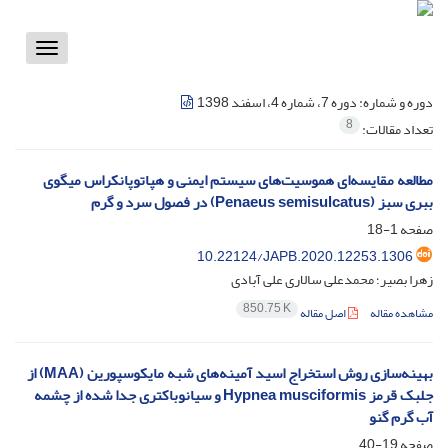
Toggle
vigation
دوره و شماره:
دوره 7، شماره 4، اسفند 1398
8
تعداد مقالات:
مطالعه مقایسه‌ای هموسیت‌های سیستم ایمنی و هپاتوپانکراس میگوی
ببری سبز (Penaeus semisulcatus) در فصول سرد و گرم
صفحه
1-18
10.22124/JAPB.2020.12253.1306
زهرا بصیر؛ محمدعلی سالاری علی آبادی
850.75 K
مشاهده مقاله
اصل مقاله
بهینه‌سازی روش استخراج اسید آمینه‌های شبه مایکوسپورین (MAA) از
جلبک قرمز Hypnea musciformis و سیانوباکتری جدا شده از چشمه‌
آب گرم گنو
صفحه
19-40