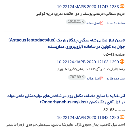
10.22124/JAPB.2020.11747.1283
مریم سلطانی؛ مرتضی یوسف زادی؛ فائضه ثمری؛ مریم کوکبی
1018.21 K
مشاهده مقاله
اصل مقاله
تعیین نیاز غذایی شاه میگوی چنگال باریک (Astacus leptodactylus)
جوان به کولین در سامانه آبزی‌پروری مداربسته
صفحه
41-62
10.22124/JAPB.2020.12163.1299
رضا جلیلی؛ ناصر آق؛ احمد ایمانی؛ فرزانه نوری
787.89 K
مشاهده مقاله
اصل مقاله
اثر تغذیه با منابع مختلف مکمل روی بر شاخص‌های تولیدمثلی ماهی مولد
نر قزل‌آلای رنگینکمان (Oncorhynchus mykiss)
صفحه
63-82
10.22124/JAPB.2020.11643.1280
اسماعیل کاظمی؛ ایمان سوری نژاد؛ علیرضا قائدی؛ سیدعلی جوهری؛ زهرا قاسمی